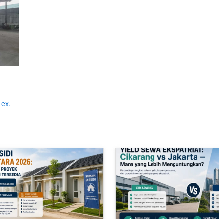
 ex.
kasi