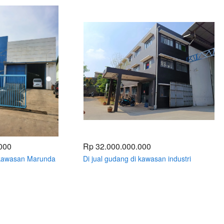
000
Rp 32.000.000.000
 kawasan Marunda
Di jual gudang di kawasan industri
 Bekasi Luas 1144 /
Kelapa nungal Gunung putri Narogong
Bekasi 4500 meter / 6000 meter