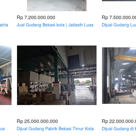
Rp 7.200.000.000
Rp 7.500.000.0
tria
Jual Gudang Bekasi kota | Jatiasih Luas
Dijual Gudang Lu
600m / 1200m 1 km dari Tol ada 2 Mess
Narogong Kota B
Rp 25.000.000.000
Rp 22.000.000.
lus
Dijual Gudang Pabrik Bekasi Timur Kota
Dijual Gudang di 
Bekasi Luas 1176 / 2628meter akses
Luas 2015 / 4342