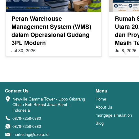
Peran Warehouse
Rumah S
Management System (WMS)
Utara 20
dalam Operasional Gudang
dan Pro
3PL Modern
Masih T
Jul 30, 2026
Jul 8, 2026
Contact Us
Menu
Newville Gamma Tower - Lippo Cikarang 
Home
Cibatu Kab Bekasi Jawa Barat - 
About Us
Indonesia
mortgage simulation
0878-7258-0380
Blog
0878-7258-0380
marketing@exera.id