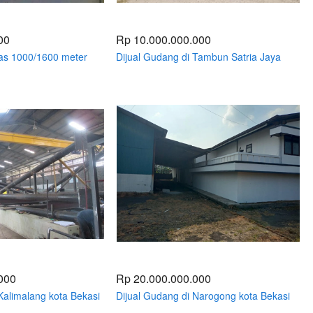
00
Rp 10.000.000.000
as 1000/1600 meter
Dijual Gudang di Tambun Satria Jaya
ekasi
Luas 2000 / 2740 meter Kota Bekasi
000
Rp 20.000.000.000
Kalimalang kota Bekasi
Dijual Gudang di Narogong kota Bekasi
 Meter
Luas 1600 / 2344 Meter