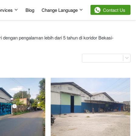
rvices
Blog
Change Language
`
Contact Us
tri dengan pengalaman lebih dari 5 tahun di koridor Bekasi-