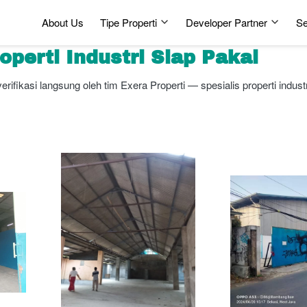
About Us
Tipe Properti
Developer Partner
Se
operti Industri Siap Pakai
verifikasi langsung oleh tim Exera Properti — spesialis properti indus