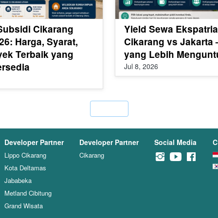
ubsidi Cikarang
Yield Sewa Ekspatria
26: Harga, Syarat,
Cikarang vs Jakarta
yek Terbaik yang
yang Lebih Mengun
ersedia
Jul 8, 2026
`
Developer Partner
Developer Partner
Social Media
C
Lippo Cikarang
Cikarang
Kota Deltamas
Jababeka
Metland Cibitung
Grand Wisata