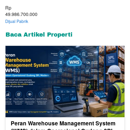
Rp 
49.986.700.000
Dijual Pabrik
Kawasan Industri
Subang 6763 / 2Ha
Baca Artikel Properti
1Km dari Gerbang
tol Kalijati
Peran Warehouse Management System