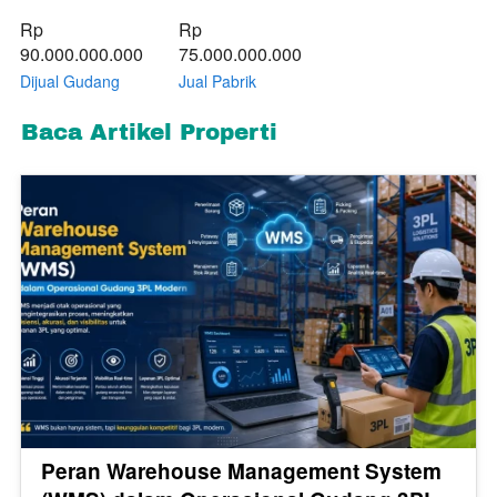
Rp 
Rp 
90.000.000.000
75.000.000.000
Dijual Gudang
Jual Pabrik
MM2100 Cibitung
Cikarang Kawasan
Bekasi Luas 7508
MM2100 Cibitung
Baca Artikel Properti
Meter Murah |
luas 5800/ 9600
Exera
meter dijual cepat
Peran Warehouse Management System