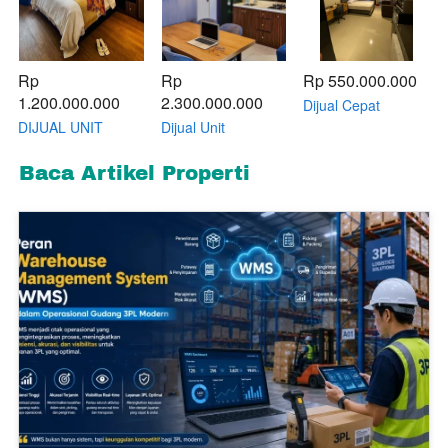
Rp 
Rp 
Rp 550.000.000
1.200.000.000
2.300.000.000
Dijual Cepat
Apartement Orange
DIJUAL UNIT
Dijual Unit
County Type Studio
STUDIO FULL
Apartement 2BR
Full Furnish
FURNISH
Full Furnish Tower
Baca Artikel Properti
APARTMENT
Newport Orange
NEWPORT
County Lippo
ORANGE COUNTY
Cikarang lantai 23