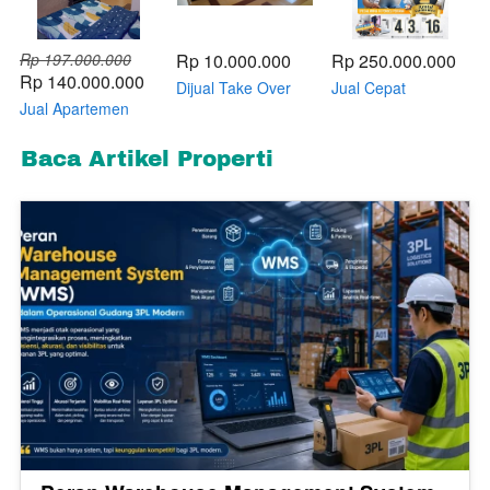
Rp 197.000.000
Rp 10.000.000
Rp 250.000.000
Rp 140.000.000
Dijual Take Over
Jual Cepat
Jual Apartemen
Apartment
Termurah unit
Riverview Tower
Mahakam
studio apartement
Mahakam Cikarang
Riverview 2BR Full
riverview jababeka
Baca Artikel Properti
Harga Bersahabat
Funish Ganti DP
non furnish
Full Furnish
Saja
Istimewa