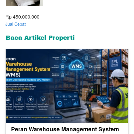
Rp 450.000.000
Jual Cepat
Apartemen Enviro
Cikarang Tipe
Baca Artikel Properti
Studio Full Furnish
Harga Nego
sampai Jadi
Peran Warehouse Management System