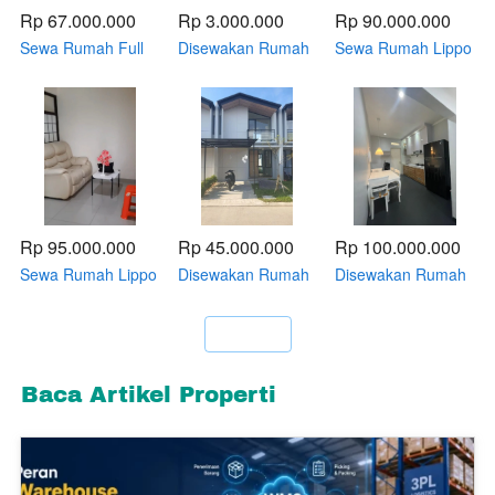
Rp 67.000.000
Rp 3.000.000
Rp 90.000.000
Sewa Rumah Full
Disewakan Rumah
Sewa Rumah Lippo
Furnished Lippo
Murah Lippo
Cikarang Full
Cikarang Cluster
Cikarang Taman
Furnish Cluster
Uptown 2Waterfront
Cibodas, 2KT 1KM,
Beverly
2 Kamar Tidur 2
AC bisa sewa
Kamar Mandi
bulanan
Rp 95.000.000
Rp 45.000.000
Rp 100.000.000
Sewa Rumah Lippo
Disewakan Rumah
Disewakan Rumah
Cikarang Elysium
Lippo Cikarang
Standard Expatriate
Cluster The Patio
Semi Furnish
Lippo Cikarang
`
Woodland 2lantai
Cluster Uptown 3
2kamar Tidur 1
Full Furnish
Kamar Tidur Full
Kamar Mandi
Renov
Baca Artikel Properti