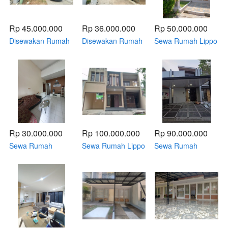
Rp 45.000.000
Rp 36.000.000
Rp 50.000.000
Disewakan Rumah
Disewakan Rumah
Sewa Rumah Lippo
2 Lantai di Cluster
2 Lantai di Cluster
Cikarang –
Silvercreek
Riverside
Nyaman, Aman,
Waterfront Estate,
Waterfront Estate,
Siap Huni
Lippo Cikarang —
Lippo Cikarang —
Luas, Nyaman,
Nyaman, Rapi, Siap
Siap Huni
Huni
Rp 30.000.000
Rp 100.000.000
Rp 90.000.000
Sewa Rumah
Sewa Rumah Lippo
Sewa Rumah
Minimalis Semi-
Cikarang
Kontrakan Murah
Furnished di
Perumahan
Murah Di Lippo
Cluster Maple Leaf,
Lembah Hijau 5
Cikarang Full
Lippo Cikarang –
Kamar Tidur |
Furnish - 3Kamar
Siap Huni &
Exera
Tidur Cluster
Strategis!
Cendana Spark