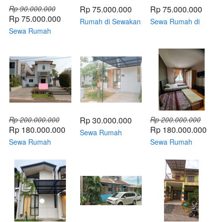
Rp 90.000.000
Rp 75.000.000
Rp 75.000.000
Rp 75.000.000
Rumah di Sewakan
Sewa Rumah di
Sewa Rumah
di Lippo Cikarang
Florencia Lippo
Kontrakan Murah
Cluster Ambrosia
Cikarang - Jual
Murah Di Lippo
Non Furnish 2KT
Cepat 3+1 Kamar
Cikarang Full
Rapi Siap Huni
Tidur Full Furnish
Furnish - 3Kamar
75Juta Nego
Tidur Cluster
Cendana
Rp 200.000.000
Rp 30.000.000
Rp 200.000.000
Rp 180.000.000
Rp 180.000.000
Sewa Rumah
Sewa Rumah
Uptown Lippo
Sewa Rumah
Taman Simpruk
Cikarang 2 lantai 2
Meadow Green
Lippo Cikarang 2
kamar Tidur Rapi
Lippo Cikarang 5
lantai 6 kamar
Siap Huni Murah
kamar Tidur Rapi
Tidur Rapi Siap
Bisa Non Furnish
Siap Huni Murah
Huni Murah Full
Bisa Untuk Mess
Furnish