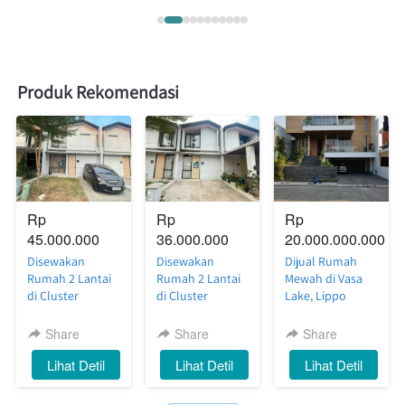
Produk Rekomendasi
Rp 
Rp 
Rp 
45.000.000
36.000.000
20.000.000.000
Disewakan
Disewakan
Dijual Rumah
Rumah 2 Lantai
Rumah 2 Lantai
Mewah di Vasa
di Cluster
di Cluster
Lake, Lippo
Silvercreek
Riverside
Cikarang — Full
Waterfront
Waterfront
Furnish, Siap
Share
Share
Share
Estate, Lippo
Estate, Lippo
Huni dengan
`
Lihat Detil
`
Lihat Detil
`
Lihat Detil
Cikarang — Luas,
Cikarang —
Private
Nyaman, Siap
Nyaman, Rapi,
Swimming Pool
Huni
Siap Huni