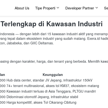
About Us
Tipe Properti
Developer Partner
Se
Terlengkap di Kawasan Industri
i Indonesia — dengan lebih dari 15 kawasan industri aktif yang menam
ang tepat dalam ekosistem industri yang sudah matang. Exera.id hadir 
ilicon, Jababeka, dan GIIC Deltamas.
asing dengan karakter, harga, dan tenant yang berbeda. Memilih kawasa
lan
Keunggulan
.000
Hub data center, standar JV Jepang, infrastruktur 150kV
.000
74+ tenant multinasional, akses tol KM37, ekosistem matang
.000
Kawasan industri terluas di Asia Tenggara, PLTGU mandiri
.000
Didominasi otomotif Jepang, infrastruktur stabil
.000
Harga kompetitif, akses Tol Cikarang-Cibitung