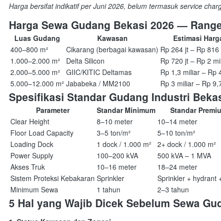
Harga bersifat indikatif per Juni 2026, belum termasuk service cha
Harga Sewa Gudang Bekasi 2026 — Range
Luas Gudang
Kawasan
Estimasi Harg
400–800 m²
Cikarang (berbagai kawasan)
Rp 264 jt – Rp 816 
1.000–2.000 m²
Delta Silicon
Rp 720 jt – Rp 2 mil
2.000–5.000 m²
GIIC/KITIC Deltamas
Rp 1,3 miliar – Rp 4
5.000–12.000 m²
Jababeka / MM2100
Rp 3 miliar – Rp 9,7
Spesifikasi Standar Gudang Industri Beka
Parameter
Standar Minimum
Standar Premi
Clear Height
8–10 meter
10–14 meter
Floor Load Capacity
3–5 ton/m²
5–10 ton/m²
Loading Dock
1 dock / 1.000 m²
2+ dock / 1.000 m²
Power Supply
100–200 kVA
500 kVA – 1 MVA
Akses Truk
10–16 meter
18–24 meter
Sistem Proteksi Kebakaran
Sprinkler
Sprinkler + hydrant
Minimum Sewa
1 tahun
2–3 tahun
5 Hal yang Wajib Dicek Sebelum Sewa Gud