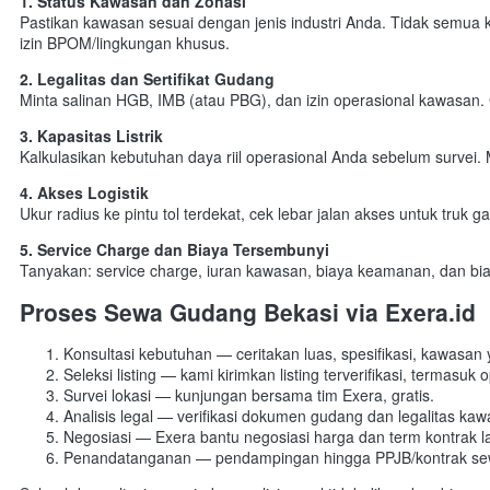
1. Status Kawasan dan Zonasi
Pastikan kawasan sesuai dengan jenis industri Anda. Tidak semua 
izin BPOM/lingkungan khusus.
2. Legalitas dan Sertifikat Gudang
Minta salinan HGB, IMB (atau PBG), dan izin operasional kawasan
3. Kapasitas Listrik
Kalkulasikan kebutuhan daya riil operasional Anda sebelum survei.
4. Akses Logistik
Ukur radius ke pintu tol terdekat, cek lebar jalan akses untuk tru
5. Service Charge dan Biaya Tersembunyi
Tanyakan: service charge, iuran kawasan, biaya keamanan, dan biay
Proses Sewa Gudang Bekasi via Exera.id
Konsultasi kebutuhan — ceritakan luas, spesifikasi, kawasan
Seleksi listing — kami kirimkan listing terverifikasi, termasuk
Survei lokasi — kunjungan bersama tim Exera, gratis.
Analisis legal — verifikasi dokumen gudang dan legalitas kaw
Negosiasi — Exera bantu negosiasi harga dan term kontrak l
Penandatanganan — pendampingan hingga PPJB/kontrak sew