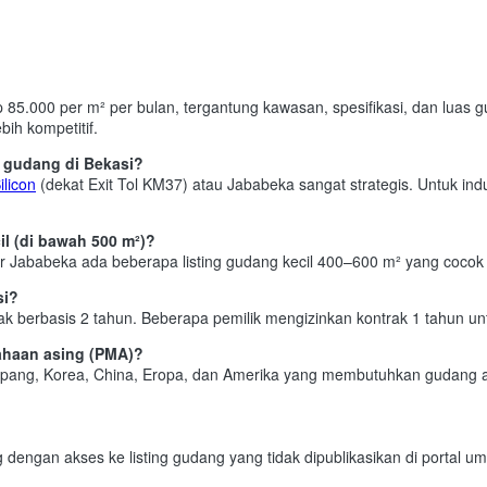
 85.000 per m² per bulan, tergantung kawasan, spesifikasi, dan luas
ih kompetitif.
 gudang di Bekasi?
ilicon
(dekat Exit Tol KM37) atau Jababeka sangat strategis. Untuk indu
l (di bawah 500 m²)?
tar Jababeka ada beberapa listing gudang kecil 400–600 m² yang cocok 
si?
berbasis 2 tahun. Beberapa pemilik mengizinkan kontrak 1 tahun unt
ahaan asing (PMA)?
ang, Korea, China, Eropa, dan Amerika yang membutuhkan gudang atau 
ng dengan akses ke listing gudang yang tidak dipublikasikan di portal u