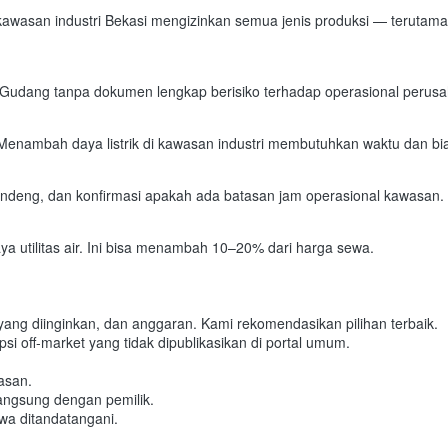
kawasan industri Bekasi mengizinkan semua jenis produksi — terutam
. Gudang tanpa dokumen lengkap berisiko terhadap operasional perusa
 Menambah daya listrik di kawasan industri membutuhkan waktu dan biay
k gandeng, dan konfirmasi apakah ada batasan jam operasional kawasan.
a utilitas air. Ini bisa menambah 10–20% dari harga sewa.
 yang diinginkan, dan anggaran. Kami rekomendasikan pilihan terbaik.
 opsi off-market yang tidak dipublikasikan di portal umum.
asan.
angsung dengan pemilik.
a ditandatangani.