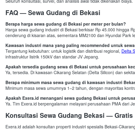
Seluruh konsultasi, survei, dan analisis awal tidak dikenakan biaya.
FAQ — Sewa Gudang di Bekasi
Berapa harga sewa gudang di Bekasi per meter per bulan?
Harga sewa gudang industri di Bekasi berkisar Rp 45.000 hingga Rp
cenderung di kisaran atas, sementara MM2100 dan Hyundai Park leb
Kawasan industri mana yang paling recommended untuk sewa
Tergantung kebutuhan: untuk logistik dan distribusi regional,
Delta S
infrastruktur listrik 150kV dan standar JV Jepang.
Apakah tersedia gudang sewa di Bekasi untuk perusahaan keci
Ya, tersedia. Di kawasan Cikarang Selatan (Delta Silicon) dan seki
Berapa minimum masa sewa gudang di kawasan industri Beka
Minimum masa sewa umumnya 1–2 tahun, dengan mayoritas kontrak 
Apakah Exera.id menangani sewa gudang Bekasi untuk perus
Ya. Tim Exera.id berpengalaman melayani perusahaan PMA dari Jep
Konsultasi Sewa Gudang Bekasi — Gratis
Exera.id adalah konsultan properti industri spesialis Bekasi-Cikara