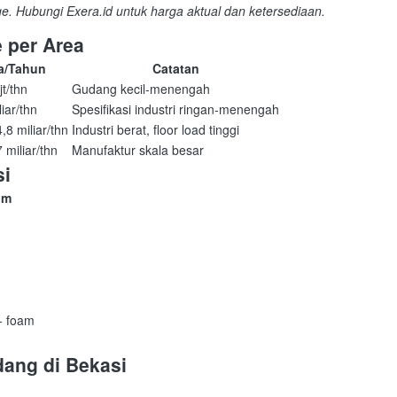
rge. Hubungi Exera.id untuk harga aktual dan ketersediaan.
 per Area
a/Tahun
Catatan
jt/thn
Gudang kecil-menengah
iar/thn
Spesifikasi industri ringan-menengah
,8 miliar/thn
Industri berat, floor load tinggi
 miliar/thn
Manufaktur skala besar
si
um
 + foam
ang di Bekasi