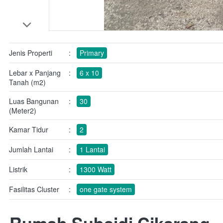
Jenis Properti
:
Primary
Lebar x Panjang
:
6 x 10
Tanah (m2)
Luas Bangunan
:
30
(Meter2)
Kamar Tidur
:
2
Jumlah Lantai
:
1 Lantai
Listrik
:
1300 Watt
Fasilitas Cluster
:
one gate system
Rumah Subsidi Cikarang 