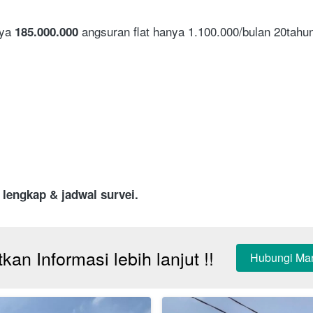
ya 
angsuran flat hanya 1.100.000/bulan 20tahun
185.000.000 
 lengkap & jadwal survei.
kan Informasi lebih lanjut !!
Hubungi Mar
`