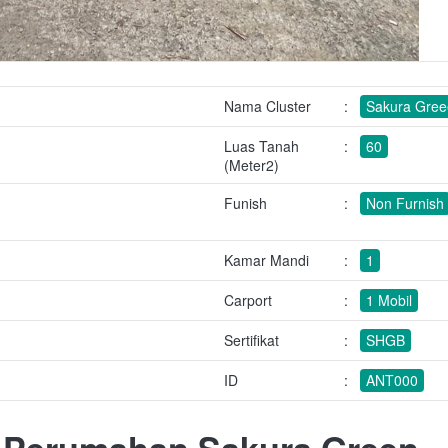
Nama Cluster
:
Sakura Gre
Luas Tanah
:
60
(Meter2)
Funish
:
Non Furnish
Kamar Mandi
:
1
Carport
:
1 Mobil
Sertifikat
:
SHGB
ID
:
ANT000
- Perumahan Sakura Green