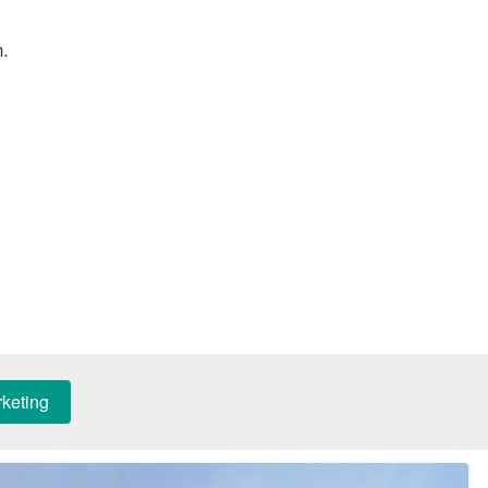
. 
keting