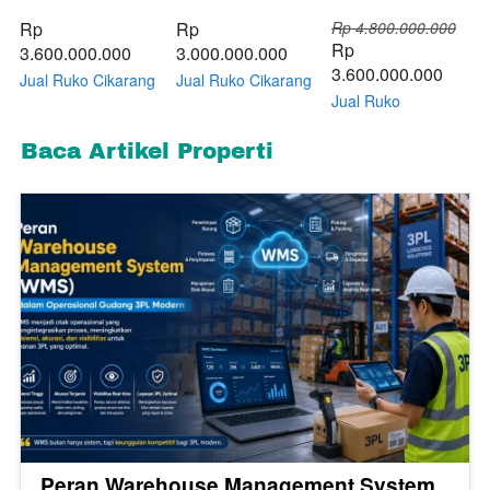
Rp 
Rp 
Rp 4.800.000.000
Rp 
3.600.000.000
3.000.000.000
3.600.000.000
Jual Ruko Cikarang
Jual Ruko Cikarang
Jababeka
Sertajaya dekat
Jual Ruko
Hollywood
Stadion
Jababeka Cikarang
Boulevard Pusat
Wibawamukti
Murah BU Ruko
Baca Artikel Properti
Nongkrong dan
Jababeka Cikarang
Hollywood
Kuliner - Jual Harga
Kab Bekasi 3 Unit
Boulevard
Modal
Gandeng
Peran Warehouse Management System