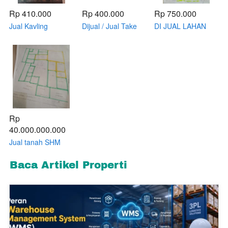
Rp 410.000
Rp 400.000
Rp 750.000
Jual Kavling
Dijual / Jual Take
DI JUAL LAHAN
Komersil Cikarang
Over Perumahan
TANAH SAWAH
Utara Pinggir Jalan
Komersil di
92HA JALAN RAYA
Pantura Total
Cikarang Kab
KARANG
maximal Luasan
Bekasi Hanya
SENTOSA
124,5ha
400rb / Meter total
CIKARANG BEKASI
Luas 11 Hektar
Rp 
40.000.000.000
Jual tanah SHM
Pinggir jalan raya
5,7Ha Cocok untuk
Baca Artikel Properti
perumahan subsidi
/ komersil