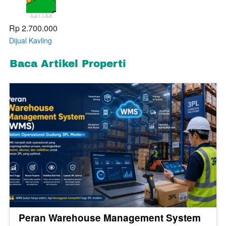
Rp 2.700.000
Dijual Kavling
Industri siap
Bangun Kawasan
Baca Artikel Properti
Delta Silicon 8
Lippo Cikarang
Peran Warehouse Management System