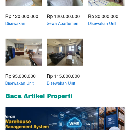
Rp 120.000.000
Rp 120.000.000
Rp 80.000.000
Disewakan
Sewa Apartemen
Disewakan Unit
Apartemen Trivium
Trivium Terrace
Apartement Trivium
Terrace Lippo
Lippo Cikaragn
Terrace 1 Bedroom
Cikarang Tipe 2
Tipe 2 Bedroom
Luas 36m2 Bathup
Bedroom Tower
Suite
Rp 95.000.000
Rp 115.000.000
Disewakan Unit
Disewakan Unit
Apartement Trivium
Apartement Trivium
Terrace 1 Bedroom
Terrace 2 Bedroom
Baca Artikel Properti
Luas 53m2
Luas 53m2