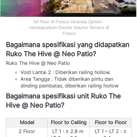
1st Floor Al Fresco Veranda Option : 

mendapatkan Double Volume Terrace Al

Fresco
Bagaimana spesifikasi yang didapatkan 
Ruko The Hive @ Neo Patio? 
Ruko The Hive @ Neo Patio 
Void Lantai 2 : Diberikan railing hollow. 
Area Tangga : Tidak diberikan pintu dan 
dinding pembatas, diberikan railing hollow 
Bagaimana spesifikasi unit Ruko The 
Hive @ Neo Patio? 
Model
Floor to Ceiling
Floor to Floor
2 Floor
LT 1 : ± 2.8 m 
 LT 1 – LT 2 : ± 