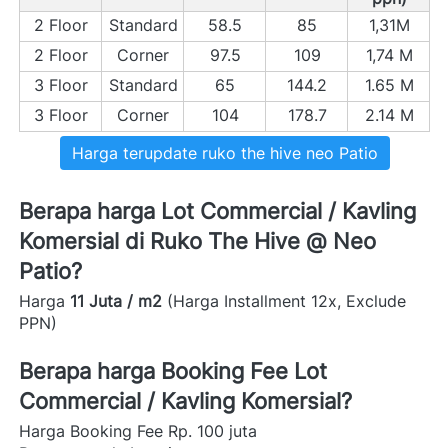
2 Floor
Standard
58.5
85
1,31M
2 Floor
Corner
97.5
109
1,74 M
3 Floor
Standard
65
144.2
1.65 M
3 Floor
Corner
104
178.7
2.14 M
Harga terupdate ruko the hive neo Patio
Berapa harga Lot Commercial / Kavling 
Komersial di Ruko The Hive @ Neo 
Patio?  
Harga 
11 Juta / m2
 (Harga Installment 12x, Exclude 
PPN)
Berapa harga Booking Fee Lot 
Commercial / Kavling Komersial? 
Harga Booking Fee Rp. 100 juta 