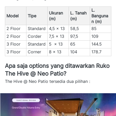
L. 
Ukuran 
L. Tanah 
Model
Tipe
Banguna
(m)
(m)
n (m)
2 Floor
Standard
4,5 x 13
58,5
85
2 Floor
Corder
7,5 x 13
97,5
109
3 Floor
Standard
5  x 13
65
144.5
3 Floor
Corner
8 x 13
104
178.7
Apa saja options yang ditawarkan Ruko 
The Hive @ Neo Patio? 
The Hive @ Neo Patio tersedia dua pilihan : 