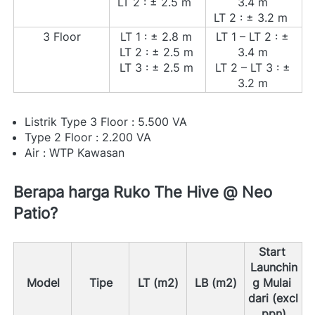
LT 2 : ± 2.5 m  
3.4 m 
LT 2 : ± 3.2 m  
3 Floor
LT 1 : ± 2.8 m 
LT 1 – LT 2 : ± 
LT 2 : ± 2.5 m 
3.4 m 
LT 3 : ± 2.5 m 
LT 2 – LT 3 : ± 
3.2 m 
Listrik Type 3 Floor : 5.500 VA  
Type 2 Floor : 2.200 VA 
Air : WTP Kawasan 
Berapa harga Ruko The Hive @ Neo 
Patio?  
Start 
Launchin
Model
Tipe
LT (m2)
LB (m2)
g Mulai 
dari (excl 
ppn)