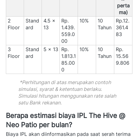
perta
ma)
2 
Stand
4.5 x 
Rp. 
10%
10 
Rp.12.
Floor
ard
13
1.439.
Tahun
361.4
559.0
83
00
3 
Stand
5 x 13
Rp. 
10%
10 
Rp. 
Floor
ard
1.813.1
Tahun
15.56
85.00
9.806
0
 *Perhitungan di atas merupakan contoh 
simulasi, syarat & ketentuan berlaku. 
Simulasi hitungan menggunakan rate salah 
satu Bank rekanan. 
Berapa estimasi biaya IPL The Hive @ 
Neo Patio per bulan? 
Biaya IPL akan diinformasikan pada saat serah terima 