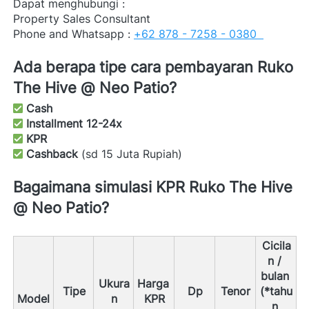
Dapat menghubungi : 
Property Sales Consultant
Phone and Whatsapp : 
+62 878 - 7258 - 0380  
Ada berapa tipe cara pembayaran Ruko 
The Hive @ Neo Patio? 
Cash
Installment 12-24x
KPR
Cashback
 (sd 15 Juta Rupiah) 
Bagaimana simulasi KPR Ruko The Hive 
@ Neo Patio?
Cicila
n / 
bulan 
Ukura
Harga 
Tipe
Dp
Tenor
(*tahu
Model 
n
KPR
n 