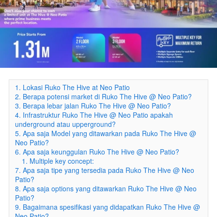
1. Lokasi Ruko The Hive at Neo Patio
2. Berapa potensi market di Ruko The Hive @ Neo Patio?
3. Berapa lebar jalan Ruko The Hive @ Neo Patio?
4. Infrastruktur Ruko The Hive @ Neo Patio apakah
underground atau upperground?
5. Apa saja Model yang ditawarkan pada Ruko The Hive @
Neo Patio?
6. Apa saja keunggulan Ruko The Hive @ Neo Patio?
1. Multiple key concept:
7. Apa saja tipe yang tersedia pada Ruko The Hive @ Neo
Patio?
8. Apa saja options yang ditawarkan Ruko The Hive @ Neo
Patio?
9. Bagaimana spesifikasi yang didapatkan Ruko The Hive @
Neo Patio?