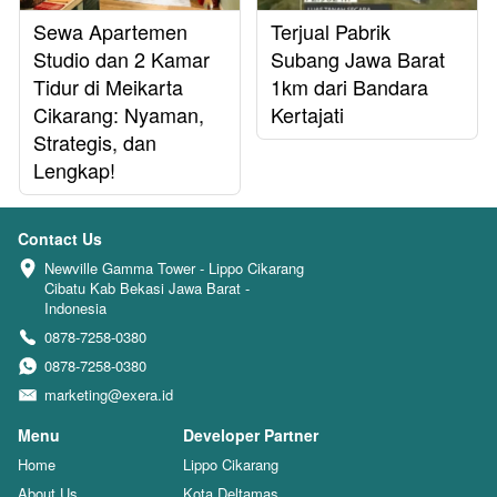
Sewa Apartemen
Terjual Pabrik
Studio dan 2 Kamar
Subang Jawa Barat
Tidur di Meikarta
1km dari Bandara
Cikarang: Nyaman,
Kertajati
Strategis, dan
Lengkap!
Contact Us
Newville Gamma Tower - Lippo Cikarang 
Cibatu Kab Bekasi Jawa Barat - 
Indonesia
0878-7258-0380
0878-7258-0380
marketing@exera.id
Menu
Developer Partner
Home
Lippo Cikarang
About Us
Kota Deltamas