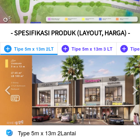
- SPESIFIKASI PRODUK (LAYOUT, HARGA) -
Tipe 5m x 13m 2LT
Tipe 5m x 13m 3 LT
Tipe
Type 5m x 13m 2Lantai