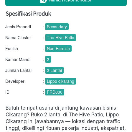
Spesifikasi Produk
Jenis Properti
:
Secondary
Nama Cluster
:
The Hive Patio
Funish
:
Non Furnish
Kamar Mandi
:
2
Jumlah Lantai
:
2 Lantai
Developer
:
Lippo cikarang
ID
:
FRD000
Butuh tempat usaha di jantung kawasan bisnis 
Cikarang? Ruko 2 lantai di The Hive Patio, Lippo 
Cikarang ini jawabannya — lokasi dengan traffic 
tinggi, dikelilingi ribuan pekerja industri, ekspatriat, 