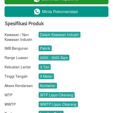
Minta Rekomendasi
`
Spesifikasi Produk
Kawasan / Non
:
Dalam Kawasan Industri
Kawasan Industri
IMB Bangunan
:
Pabrik
Range Luasan
:
2000 - 3000 Sqm
Kekuatan Lantai
:
3 Ton
Tinggi Tengah
:
9 Meter
Akses Kendaraan
:
Kontainer
WTP
:
WTP Lippo Cikarang
WWTP
:
WWTP Lippo Cikarang