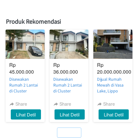
Produk Rekomendasi
Rp 
Rp 
Rp 
45.000.000
36.000.000
20.000.000.000
Disewakan
Disewakan
Dijual Rumah
Rumah 2 Lantai
Rumah 2 Lantai
Mewah di Vasa
di Cluster
di Cluster
Lake, Lippo
Silvercreek
Riverside
Cikarang — Full
Waterfront
Waterfront
Furnish, Siap
Share
Share
Share
Estate, Lippo
Estate, Lippo
Huni dengan
`
Lihat Detil
`
Lihat Detil
`
Lihat Detil
Cikarang — Luas,
Cikarang —
Private
Nyaman, Siap
Nyaman, Rapi,
Swimming Pool
Huni
Siap Huni
`