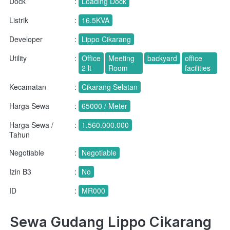
Dock
:
Loading Dock
Listrik
:
16.5KVA
Developer
:
Lippo Cikarang
Utility
:
Office
Meeting
backyard
office
2 lt
Room
facilities
Kecamatan
:
Cikarang Selatan
Harga Sewa
:
65000 / Meter
Harga Sewa /
:
1.560.000.000
Tahun
Negotiable
:
Negotiable
Izin B3
:
No
ID
:
MR000
Sewa Gudang Lippo Cikarang 