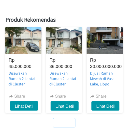
Produk Rekomendasi
Rp 
Rp 
Rp 
45.000.000
36.000.000
20.000.000.000
Disewakan
Disewakan
Dijual Rumah
Rumah 2 Lantai
Rumah 2 Lantai
Mewah di Vasa
di Cluster
di Cluster
Lake, Lippo
Silvercreek
Riverside
Cikarang — Full
Waterfront
Waterfront
Furnish, Siap
Share
Share
Share
Estate, Lippo
Estate, Lippo
Huni dengan
`
Lihat Detil
`
Lihat Detil
`
Lihat Detil
Cikarang — Luas,
Cikarang —
Private
Nyaman, Siap
Nyaman, Rapi,
Swimming Pool
Huni
Siap Huni
`