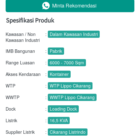
Minta Rekomendasi
`
Spesifikasi Produk
Kawasan / Non
:
Dalam Kawasan Industri
Kawasan Industri
IMB Bangunan
:
Pabrik
Range Luasan
:
6000 - 7000 Sqm
Akses Kendaraan
:
Kontainer
WTP
:
WTP Lippo Cikarang
WWTP
:
WWTP Lippo Cikarang
Dock
:
Loading Dock
Listrik
:
16,5 KVA
Supplier Listrik
:
Cikarang Listrindo