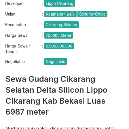
Developer
:
Lippo Cikarang
Utility
:
Keamanan 24/7
Security Office
Kecamatan
:
Cikarang Selatan
Harga Sewa
:
75000 / Meter
Harga Sewa /
:
5.500.000.000
Tahun
Negotiable
:
Negotiable
Sewa Gudang Cikarang 
Selatan Delta Silicon Lippo 
Cikarang Kab Bekasi Luas 
6987 meter
Gudang siap pakai disewakan dikawasan Detla 