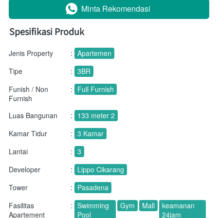
Minta Rekomendasi
`
Spesifikasi Produk
Jenis Property
:
Apartemen
Tipe
:
3BR
Funish / Non
:
Full Furnish
Furnish
Luas Bangunan
:
133 meter 2
Kamar Tidur
:
3 Kamar
Lantai
:
3
Developer
:
Lippo Cikarang
Tower
:
Pasadena
Fasilitas
:
Swimming
Gym
Mall
keamanan
Apartement
Pool
24jam