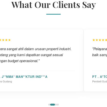
What Our Clients Say
★★★★
★★★★
era sangat ahli dalam urusan properti industri.
"Pelayan
dang yang kami dapatkan sangat sesuai
baik samp
ngan budget operasional."
. J**NMA* MAN**KTUR IND***A
PT . A*T
a Gudang
Pembeli Gu