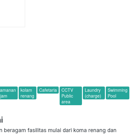
eamanan
kolam
Cafetaria
CCTV
Laundry
Swimming
4jam
renang
Public
(charge)
Pool
area
i
 beragam fasilitas mulai dari koma renang dan 