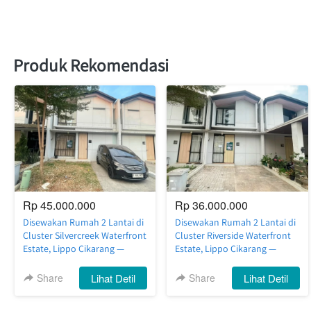
Produk Rekomendasi
Rp 45.000.000
Rp 36.000.000
Disewakan Rumah 2 Lantai di
Disewakan Rumah 2 Lantai di
Cluster Silvercreek Waterfront
Cluster Riverside Waterfront
Estate, Lippo Cikarang —
Estate, Lippo Cikarang —
Luas, Nyaman, Siap Huni
Nyaman, Rapi, Siap Huni
Share
`
Lihat Detil
Share
`
Lihat Detil