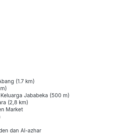
Abang (1.7 km)
 m)
a Keluarga Jababeka (500 m)
ara (2,8 km)
en Market
a
den dan Al-azhar