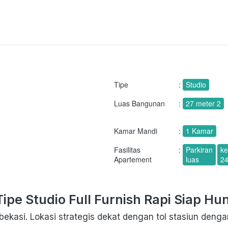
Tipe
:
Studio
Luas Bangunan
:
27 meter 2
Kamar Mandi
:
1 Kamar
Fasilitas
:
Parkiran
k
Apartement
luas
2
pe Studio Full Furnish Rapi Siap Hun
kasi. Lokasi strategis dekat dengan tol stasiun dengan