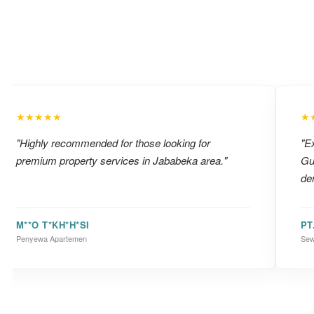
★★★★★
★
"Highly recommended for those looking for
"Ex
premium property services in Jababeka area."
Gu
de
M**O T*KH*H*SI
PT
Penyewa Apartemen
Sew