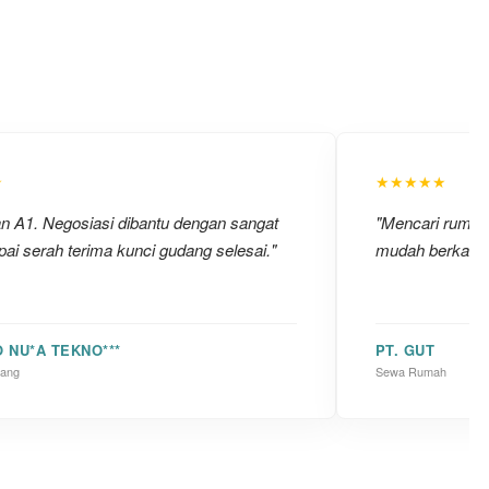
★
★★★★★
an A1. Negosiasi dibantu dengan sangat
"Mencari rumah u
ai serah terima kunci gudang selesai."
mudah berkat ba
O NU*A TEKNO***
PT. GUT
dang
Sewa Rumah