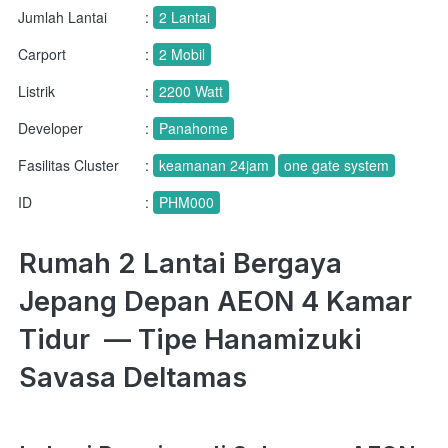
Jumlah Lantai
:
2 Lantai
Carport
:
2 Mobil
Listrik
:
2200 Watt
Developer
:
Panahome
Fasilitas Cluster
:
keamanan 24jam
one gate system
ID
:
PHM000
Rumah 2 Lantai Bergaya 
Jepang Depan AEON 4 Kamar 
Tidur  — 
Tipe Hanamizuki 
Savasa Deltamas