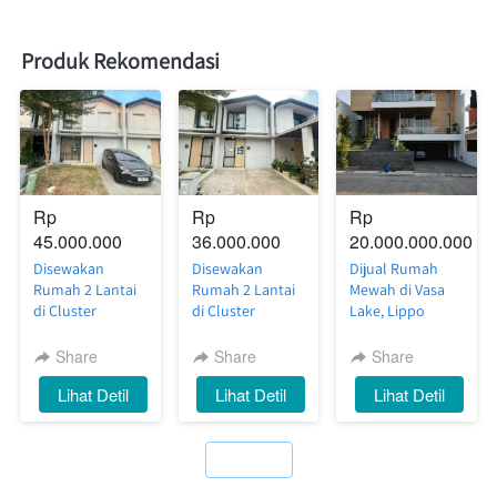
Produk Rekomendasi
Rp 
Rp 
Rp 
45.000.000
36.000.000
20.000.000.000
Disewakan
Disewakan
Dijual Rumah
Rumah 2 Lantai
Rumah 2 Lantai
Mewah di Vasa
di Cluster
di Cluster
Lake, Lippo
Silvercreek
Riverside
Cikarang — Full
Waterfront
Waterfront
Furnish, Siap
Share
Share
Share
Estate, Lippo
Estate, Lippo
Huni dengan
`
Lihat Detil
`
Lihat Detil
`
Lihat Detil
Cikarang — Luas,
Cikarang —
Private
Nyaman, Siap
Nyaman, Rapi,
Swimming Pool
Huni
Siap Huni
`