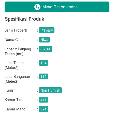
Minta Rekomendasi
`
Spesifikasi Produk
Jenis Properti
:
Primary
Nama Cluster
:
Niwa
Lebar x Panjang
:
8 x 14
Tanah (m2)
Luas Tanah
:
104
(Meter2)
Luas Bangunan
:
115
(Meter2)
Funish
:
Non Furnish
Kamar Tidur
:
4+1
Kamar Mandi
:
3+1