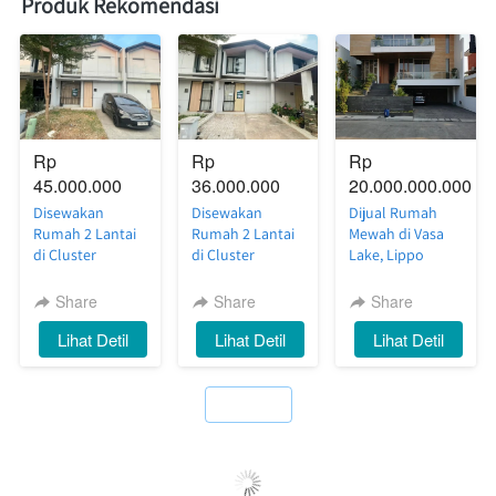
Produk Rekomendasi
Rp 
Rp 
Rp 
45.000.000
36.000.000
20.000.000.000
Disewakan
Disewakan
Dijual Rumah
Rumah 2 Lantai
Rumah 2 Lantai
Mewah di Vasa
di Cluster
di Cluster
Lake, Lippo
Silvercreek
Riverside
Cikarang — Full
Waterfront
Waterfront
Furnish, Siap
Share
Share
Share
Estate, Lippo
Estate, Lippo
Huni dengan
`
Lihat Detil
`
Lihat Detil
`
Lihat Detil
Cikarang — Luas,
Cikarang —
Private
Nyaman, Siap
Nyaman, Rapi,
Swimming Pool
Huni
Siap Huni
`