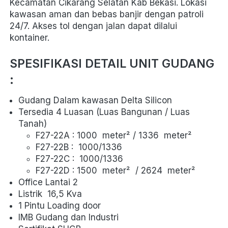
Kecamatan Cikarang Selatan Kab Bekasi. Lokasi 
kawasan aman dan bebas banjir dengan patroli 
24/7. Akses tol dengan jalan dapat dilalui 
kontainer.
SPESIFIKASI DETAIL UNIT GUDANG 
: 
Gudang Dalam kawasan Delta Silicon 
Tersedia 4 Luasan (Luas Bangunan / Luas 
Tanah)
F27-22A : 1000  
meter²
 / 1336  
meter²
F27-22B :  
1000/1336
F27-22C :  
1000/1336
F27-22D : 1500  
meter²
  / 2624  
meter²
Office Lantai 2
Listrik  
16,5 Kva
1 Pintu Loading door
IMB Gudang dan Industri