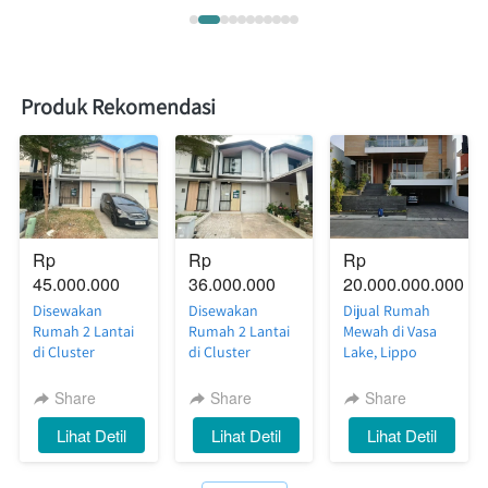
Produk Rekomendasi
Rp 
Rp 
Rp 
45.000.000
36.000.000
20.000.000.000
Disewakan
Disewakan
Dijual Rumah
Rumah 2 Lantai
Rumah 2 Lantai
Mewah di Vasa
di Cluster
di Cluster
Lake, Lippo
Silvercreek
Riverside
Cikarang — Full
Waterfront
Waterfront
Furnish, Siap
Share
Share
Share
Estate, Lippo
Estate, Lippo
Huni dengan
`
Lihat Detil
`
Lihat Detil
`
Lihat Detil
Cikarang — Luas,
Cikarang —
Private
Nyaman, Siap
Nyaman, Rapi,
Swimming Pool
Huni
Siap Huni