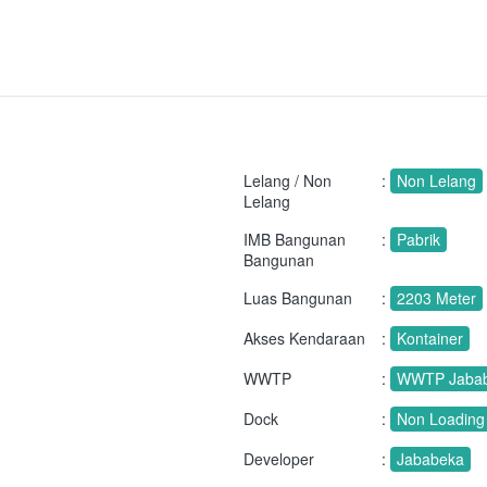
Lelang / Non
:
Non Lelang
Lelang
IMB Bangunan
:
Pabrik
Bangunan
Luas Bangunan
:
2203 Meter
Akses Kendaraan
:
Kontainer
WWTP
:
WWTP Jaba
Dock
:
Non Loading
Developer
:
Jababeka