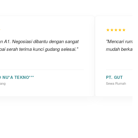
★
★★★★★
an A1. Negosiasi dibantu dengan sangat
"Mencari rumah u
ai serah terima kunci gudang selesai."
mudah berkat ba
O NU*A TEKNO***
PT. GUT
dang
Sewa Rumah