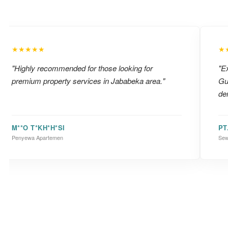
★★★★★
★
"Highly recommended for those looking for
"Ex
premium property services in Jababeka area."
Gu
de
M**O T*KH*H*SI
PT
Penyewa Apartemen
Sew