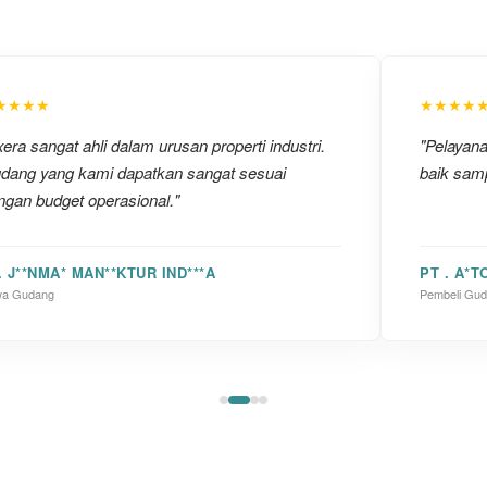
★★★★
★★★★
era sangat ahli dalam urusan properti industri.
"Pelayan
dang yang kami dapatkan sangat sesuai
baik samp
ngan budget operasional."
. J**NMA* MAN**KTUR IND***A
PT . A*T
a Gudang
Pembeli Gu