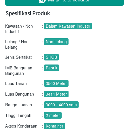
Spesifikasi Produk
Kawasan / Non
:
Dalam Kawasan Industri
Industri
Lelang / Non
:
Non Lelang
Lelang
Jenis Sertifikat
:
SHGB
IMB Bangunan
:
Pabrik
Bangunan
Luas Tanah
:
3500 Meter
Luas Bangunan
:
3414 Meter
Range Luasan
:
3000 - 4000 sqm
Tinggi Tengah
:
2 meter
Akses Kendaraan
:
Kontainer