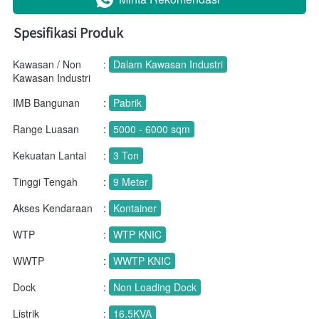
Spesifikasi Produk
Kawasan / Non
:
Dalam Kawasan Industri
Kawasan Industri
IMB Bangunan
:
Pabrik
Range Luasan
:
5000 - 6000 sqm
Kekuatan Lantai
:
3 Ton
Tinggi Tengah
:
9 Meter
Akses Kendaraan
:
Kontainer
WTP
:
WTP KNIC
WWTP
:
WWTP KNIC
Dock
:
Non Loading Dock
Listrik
:
16.5KVA