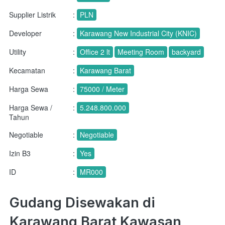
Supplier Listrik
:
PLN
Developer
:
Karawang New Industrial City (KNIC)
Utility
:
Office 2 lt
Meeting Room
backyard
Kecamatan
:
Karawang Barat
Harga Sewa
:
75000 / Meter
Harga Sewa /
:
5.248.800.000
Tahun
Negotiable
:
Negotiable
Izin B3
:
Yes
ID
:
MR000
Gudang Disewakan di 
Karawang Barat Kawasan 