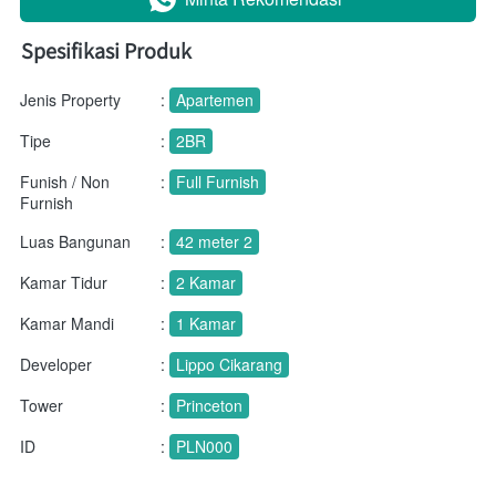
Spesifikasi Produk
Jenis Property
:
Apartemen
Tipe
:
2BR
Funish / Non
:
Full Furnish
Furnish
Luas Bangunan
:
42 meter 2
Kamar Tidur
:
2 Kamar
Kamar Mandi
:
1 Kamar
Developer
:
Lippo Cikarang
Tower
:
Princeton
ID
:
PLN000