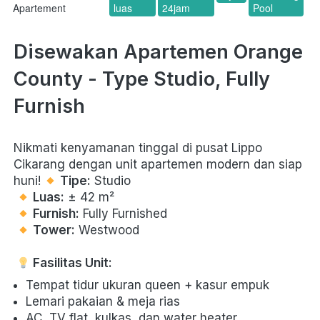
Apartement
luas
24jam
Pool
Disewakan Apartemen Orange 
County - Type Studio, Fully 
Furnish
Nikmati kenyamanan tinggal di pusat Lippo 
Cikarang dengan unit apartemen modern dan siap 
huni! 
Tipe:
 Studio

Luas:
 ± 42 m²

Furnish:
 Fully Furnished

Tower:
 Westwood

Fasilitas Unit:
Tempat tidur ukuran queen + kasur empuk 
Lemari pakaian & meja rias 
AC, TV flat, kulkas, dan water heater 