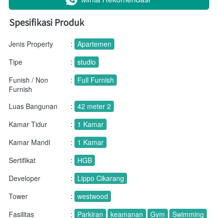
Spesifikasi Produk
Jenis Property
:
Apartemen
Tipe
:
studio
Funish / Non
:
Full Furnish
Furnish
Luas Bangunan
:
42 meter 2
Kamar Tidur
:
1 Kamar
Kamar Mandi
:
1 Kamar
Sertifikat
:
HGB
Developer
:
Lippo Cikarang
Tower
:
westwood
Fasilitas
:
Parkiran
keamanan
Gym
Swimming