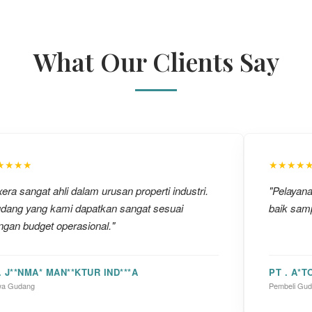
What Our Clients Say
★★★★
★★★★
era sangat ahli dalam urusan properti industri.
"Pelayan
dang yang kami dapatkan sangat sesuai
baik samp
ngan budget operasional."
. J**NMA* MAN**KTUR IND***A
PT . A*T
a Gudang
Pembeli Gu