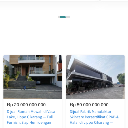
Rp 20.000.000.000
Rp 50.000.000.000
Dijual Rumah Mewah di Vasa
Dijual Pabrik Manufaktur
Lake, Lippo Cikarang — Full
Skincare Bersertifikat CPKB &
Furnish, Siap Huni dengan
Halal di Lippo Cikarang —
Private Swimming Pool
Lengkap dengan Mesin &