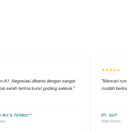
★
★★★★★
an A1. Negosiasi dibantu dengan sangat
"Mencari rumah u
ai serah terima kunci gudang selesai."
mudah berkat ba
O NU*A TEKNO***
PT. GUT
dang
Sewa Rumah