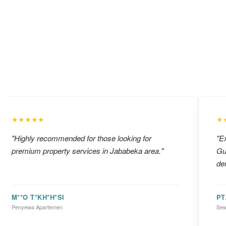
★★★★★
★
"Highly recommended for those looking for
"Ex
premium property services in Jababeka area."
Gu
de
M**O T*KH*H*SI
PT
Penyewa Apartemen
Sew