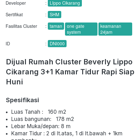
Developer
:
LIppo Cikarang
Sertifikat
:
SHM
Fasilitas Cluster
:
taman
one gate
keamanan
system
24jam
ID
:
DNI000
Dijual Rumah Cluster Beverly Lippo 
Cikarang 3+1 Kamar Tidur Rapi Siap 
Huni
Spesifikasi
Luas Tanah :   160 m2
Luas bangunan:   178 m2
Lebar Muka/depan: 8 m
Kamar Tidur : 2 di lt.atas, 1 di lt.bawah + 1km 