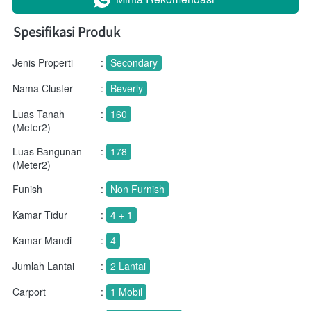
Spesifikasi Produk
Jenis Properti
:
Secondary
Nama Cluster
:
Beverly
Luas Tanah
:
160
(Meter2)
Luas Bangunan
:
178
(Meter2)
Funish
:
Non Furnish
Kamar Tidur
:
4 + 1
Kamar Mandi
:
4
Jumlah Lantai
:
2 Lantai
Carport
:
1 Mobil