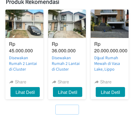
Produk Rekomendasi
Rp 
Rp 
Rp 
45.000.000
36.000.000
20.000.000.000
Disewakan
Disewakan
Dijual Rumah
Rumah 2 Lantai
Rumah 2 Lantai
Mewah di Vasa
di Cluster
di Cluster
Lake, Lippo
Silvercreek
Riverside
Cikarang — Full
Waterfront
Waterfront
Furnish, Siap
Share
Share
Share
Estate, Lippo
Estate, Lippo
Huni dengan
`
Lihat Detil
`
Lihat Detil
`
Lihat Detil
Cikarang — Luas,
Cikarang —
Private
Nyaman, Siap
Nyaman, Rapi,
Swimming Pool
Huni
Siap Huni
`