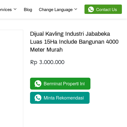
rvices
Blog
Change Language
`
Contact Us
Dijual Kavling Industri Jababeka
Luas 15Ha Include Bangunan 4000
Meter Murah
Rp 3.000.000
Berminat Properti Ini
`
Minta Rekomendasi
`