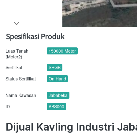
Spesifikasi Produk
Luas Tanah
:
150000 Meter
(Meter2)
Sertifikat
:
SHGB
Status Sertifikat
:
On Hand
Nama Kawasan
:
Jababeka
ID
:
ABS000
Dijual Kavling Industri J