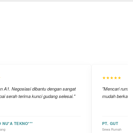
★
★★★★★
an A1. Negosiasi dibantu dengan sangat
"Mencari rumah u
ai serah terima kunci gudang selesai."
mudah berkat ba
O NU*A TEKNO***
PT. GUT
dang
Sewa Rumah