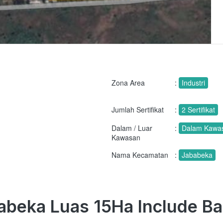
Zona Area
:
Industri
Jumlah Sertifikat
:
2 Sertifikat
Dalam / Luar
:
Dalam Kawas
Kawasan
Nama Kecamatan
:
Jababeka
ababeka Luas 15Ha Include 