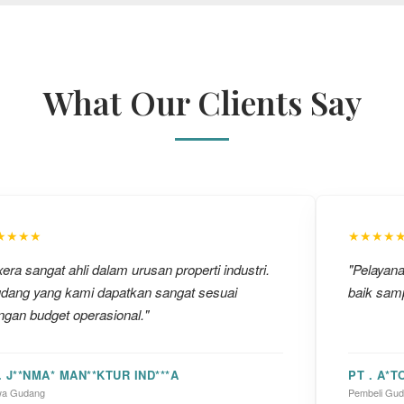
What Our Clients Say
★★★★
★★★★
era sangat ahli dalam urusan properti industri.
"Pelayan
dang yang kami dapatkan sangat sesuai
baik samp
ngan budget operasional."
. J**NMA* MAN**KTUR IND***A
PT . A*T
a Gudang
Pembeli Gu