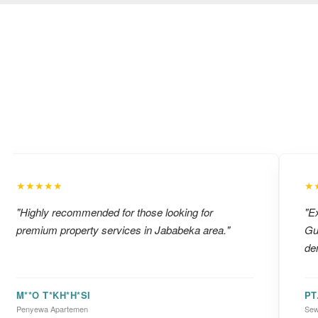
★★★★★
★
"Highly recommended for those looking for
"Ex
premium property services in Jababeka area."
Gu
de
M**O T*KH*H*SI
PT
Penyewa Apartemen
Sew