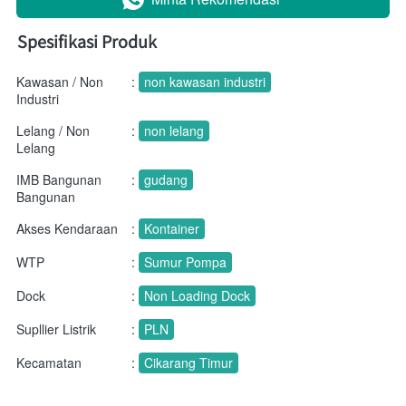
Spesifikasi Produk
Kawasan / Non
:
non kawasan industri
Industri
Lelang / Non
:
non lelang
Lelang
IMB Bangunan
:
gudang
Bangunan
Akses Kendaraan
:
Kontainer
WTP
:
Sumur Pompa
Dock
:
Non Loading Dock
Supllier Listrik
:
PLN
Kecamatan
:
Cikarang Timur