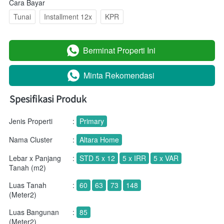
Cara Bayar
Tunai
Installment 12x
KPR
Berminat Properti Ini
`
Minta Rekomendasi
`
Spesifikasi Produk
Jenis Properti
:
Primary
Nama Cluster
:
Altara Home
Lebar x Panjang
:
STD 5 x 12
5 x IRR
5 x VAR
Tanah (m2)
Luas Tanah
:
60
63
73
148
(Meter2)
Luas Bangunan
:
85
(Meter2)