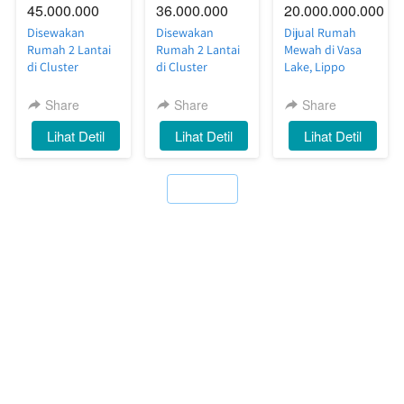
45.000.000
36.000.000
20.000.000.000
Disewakan
Disewakan
Dijual Rumah
Rumah 2 Lantai
Rumah 2 Lantai
Mewah di Vasa
di Cluster
di Cluster
Lake, Lippo
Silvercreek
Riverside
Cikarang — Full
Waterfront
Waterfront
Furnish, Siap
Share
Share
Share
Estate, Lippo
Estate, Lippo
Huni dengan
`
Lihat Detil
`
Lihat Detil
`
Lihat Detil
Cikarang — Luas,
Cikarang —
Private
Nyaman, Siap
Nyaman, Rapi,
Swimming Pool
Huni
Siap Huni
`