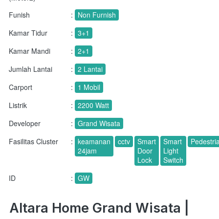
Funish
:
Non Furnish
Kamar Tidur
:
3+1
Kamar Mandi
:
2+1
Jumlah Lantai
:
2 Lantai
Carport
:
1 Mobil
Listrik
:
2200 Watt
Developer
:
Grand Wisata
Fasilitas Cluster
:
keamanan
cctv
Smart
Smart
Pedestri
24jam
Door
Light
Lock
Switch
ID
:
GW
Altara Home Grand Wisata | 