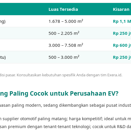
Luas Tersedia
Kisaran
ng)
1.678 – 5.000 m²
Rp 1,1 M
500 – 2.205 m²
Rp 250 j
3.000 – 7.508 m²
Rp 600 j
tu)
500 – 3.000 m²
Rp 250 j
si pasar. Konsultasikan kebutuhan spesifik Anda dengan tim Exera.id.
g Paling Cocok untuk Perusahaan EV?
san paling modern, sedang dikembangkan sebagai pusat industri
 supplier otomotif paling matang; harga kompetitif; ideal untuk
an premium dengan tenant-tenant teknologi; cocok untuk R&D dan