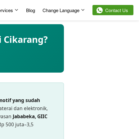
rvices
Blog
Change Language
`
Contact Us
i Cikarang?
motif yang sudah
erai dan elektronik,
awasan
Jababeka, GIIC
p 500 juta–3,5