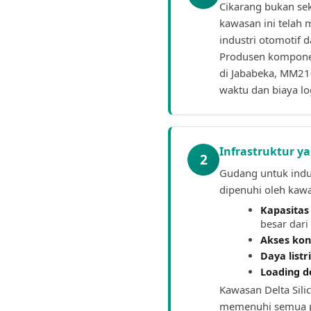
Cikarang bukan sek
kawasan ini telah 
industri otomotif 
Produsen komponen
di Jababeka, MM21
waktu dan biaya log
Infrastruktur y
2
Gudang untuk indu
dipenuhi oleh kawa
Kapasitas 
besar dar
Akses kon
Daya listr
Loading 
Kawasan Delta Sili
memenuhi semua pe