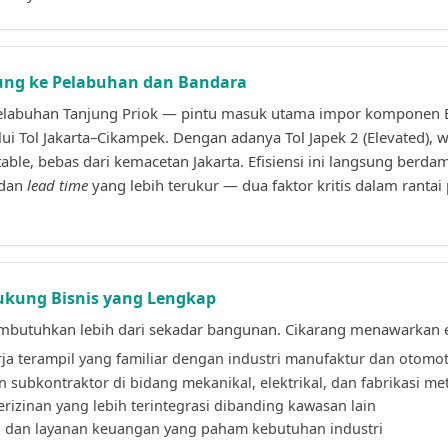
sung ke Pelabuhan dan Bandara
Pelabuhan Tanjung Priok — pintu masuk utama impor komponen E
ui Tol Jakarta–Cikampek. Dengan adanya Tol Japek 2 (Elevated), 
able, bebas dari kemacetan Jakarta. Efisiensi ini langsung berda
 dan
lead time
yang lebih terukur — dua faktor kritis dalam rantai 
ukung Bisnis yang Lengkap
butuhkan lebih dari sekadar bangunan. Cikarang menawarkan ek
ja terampil yang familiar dengan industri manufaktur dan otomot
 subkontraktor di bidang mekanikal, elektrikal, dan fabrikasi me
rizinan yang lebih terintegrasi dibanding kawasan lain
 dan layanan keuangan yang paham kebutuhan industri