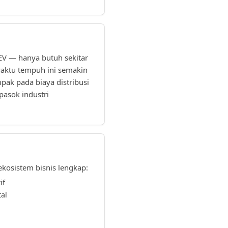
V — hanya butuh sekitar
waktu tempuh ini semakin
mpak pada biaya distribusi
pasok industri
osistem bisnis lengkap:
if
tal