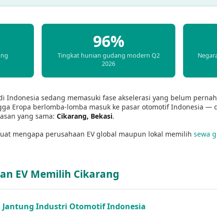
96%
ang
Tingkat hunian gudang modern Q2
Negara
2026
V) di Indonesia sedang memasuki fase akselerasi yang belum pernah
ingga Eropa berlomba-lomba masuk ke pasar otomotif Indonesia —
wasan yang sama:
Cikarang, Bekasi
.
 kuat mengapa perusahaan EV global maupun lokal memilih
sewa g
aan EV Memilih Cikarang
 Jantung Industri Otomotif Indonesia