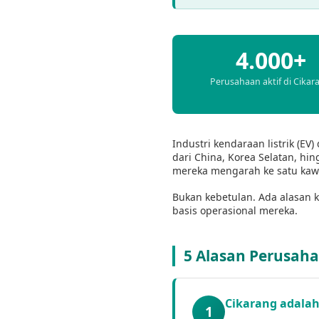
4.000+
Perusahaan aktif di Cikar
Industri kendaraan listrik (E
dari China, Korea Selatan, h
mereka mengarah ke satu ka
Bukan kebetulan. Ada alasan
basis operasional mereka.
5 Alasan Perusah
Cikarang adalah
1