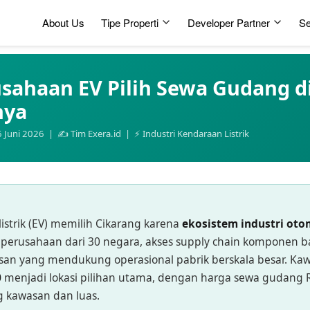
About Us
Tipe Properti
Developer Partner
Se
sahaan EV Pilih Sewa Gudang d
nya
6 Juni 2026 | ✍️ Tim Exera.id | ⚡ Industri Kendaraan Listrik
strik (EV) memilih Cikarang karena
ekosistem industri oto
erusahaan dari 30 negara, akses supply chain komponen bat
wasan yang mendukung operasional pabrik berskala besar. K
0
menjadi lokasi pilihan utama, dengan harga sewa gudang R
g kawasan dan luas.