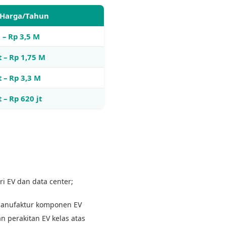
 Harga/Tahun
 – Rp 3,5 M
t – Rp 1,75 M
t – Rp 3,3 M
t – Rp 620 jt
 EV dan data center;
 manufaktur komponen EV
 perakitan EV kelas atas