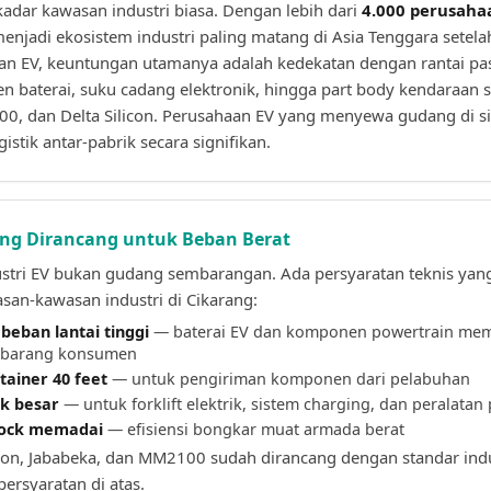
adar kawasan industri biasa. Dengan lebih dari
4.000 perusahaa
menjadi ekosistem industri paling matang di Asia Tenggara setel
dan EV, keuntungan utamanya adalah kedekatan dengan rantai pas
 baterai, suku cadang elektronik, hingga part body kendaraan 
00, dan Delta Silicon. Perusahaan EV yang menyewa gudang di s
istik antar-pabrik secara signifikan.
ang Dirancang untuk Beban Berat
stri EV bukan gudang sembarangan. Ada persyaratan teknis yang
san-kawasan industri di Cikarang:
beban lantai tinggi
— baterai EV dan komponen powertrain memil
i barang konsumen
tainer 40 feet
— untuk pengiriman komponen dari pelabuhan
ik besar
— untuk forklift elektrik, sistem charging, dan peralatan
dock memadai
— efisiensi bongkar muat armada berat
con, Jababeka, dan MM2100 sudah dirancang dengan standar indu
rsyaratan di atas.