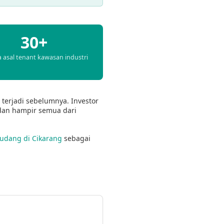
30+
 asal tenant kawasan industri
 terjadi sebelumnya. Investor
 dan hampir semua dari
udang di Cikarang
sebagai