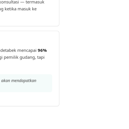
a konsultasi — termasuk
ng ketika masuk ke
bodetabek mencapai
96%
i pemilik gudang, tapi
at akan mendapatkan