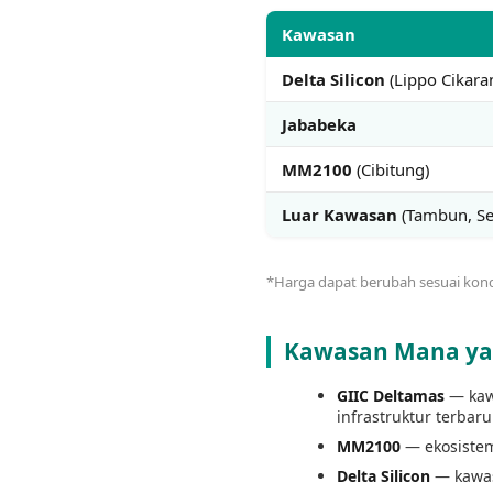
Kawasan
Delta Silicon
(Lippo Cikara
Jababeka
MM2100
(Cibitung)
Luar Kawasan
(Tambun, Se
*Harga dapat berubah sesuai kondi
Kawasan Mana yan
GIIC Deltamas
— kawa
infrastruktur terbaru
MM2100
— ekosistem
Delta Silicon
— kawas