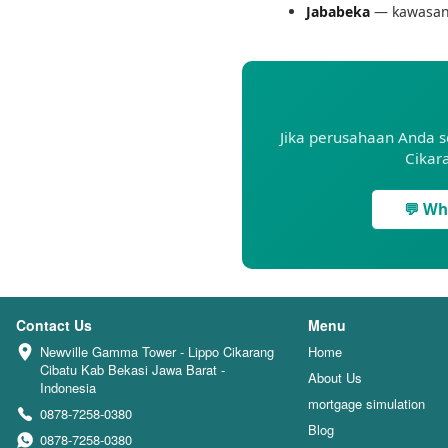
Jababeka
— kawasan p
Jika perusahaan Anda s
Cikar
💬 Wh
Contact Us
Menu
Newville Gamma Tower - Lippo Cikarang 
Home
Cibatu Kab Bekasi Jawa Barat - 
About Us
Indonesia
mortgage simulation
0878-7258-0380
Blog
0878-7258-0380