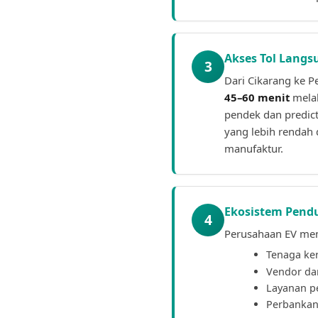
Akses Tol Lang
3
Dari Cikarang ke 
45–60 menit
melal
pendek dan predict
yang lebih rendah
manufaktur.
Ekosistem Pend
4
Perusahaan EV mem
Tenaga ker
Vendor dan
Layanan pe
Perbankan