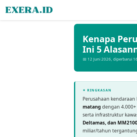
Kenapa Peru
Ini 5 Alasan
📅 12 Juni 2026, diperbarui 1
✦ RINGKASAN
Perusahaan kendaraan li
matang
dengan 4.000+ p
serta infrastruktur ka
Deltamas, dan MM210
miliar/tahun tergantun